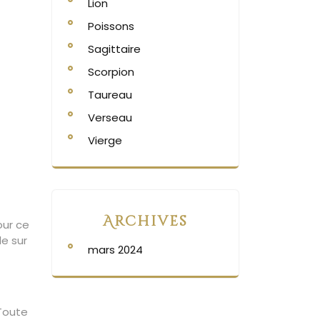
Lion
Poissons
Sagittaire
Scorpion
Taureau
Verseau
Vierge
Archives
our ce
le sur
mars 2024
 Toute