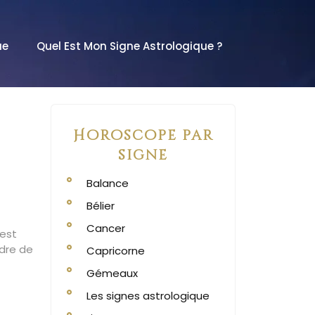
ue
Quel Est Mon Signe Astrologique ?
Horoscope par
signe
Balance
Bélier
Cancer
 est
adre de
Capricorne
Gémeaux
Les signes astrologique