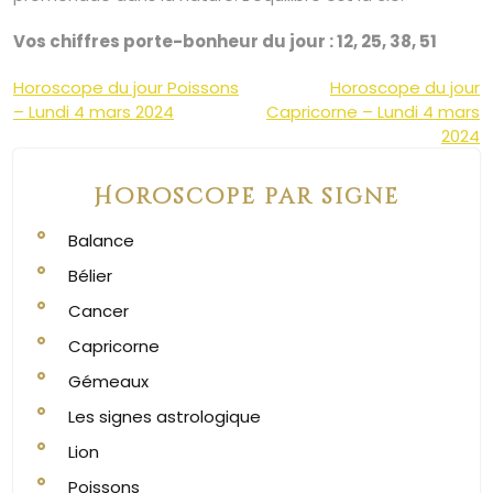
Vos chiffres porte-bonheur du jour : 12, 25, 38, 51
Navigation
Horoscope du jour Poissons
Horoscope du jour
– Lundi 4 mars 2024
Capricorne – Lundi 4 mars
de
2024
l’article
Horoscope par signe
Balance
Bélier
Cancer
Capricorne
Gémeaux
Les signes astrologique
Lion
Poissons