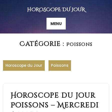
Skip
to
HOROSCOPE DU JOUR
content
MENU
Catégorie :
Poissons
Horoscope du Jour
Poissons
Horoscope du jour
Poissons – Mercredi