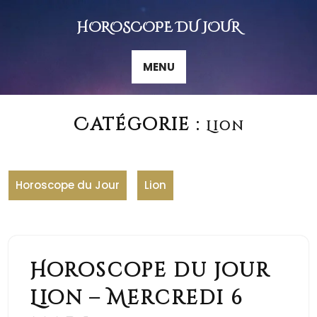
Skip
to
HOROSCOPE DU JOUR
content
MENU
Catégorie :
Lion
Horoscope du Jour
Lion
Horoscope du jour
Lion – Mercredi 6