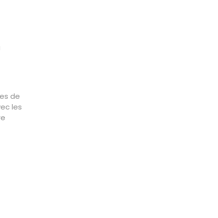
u
nes de
ec les
re
t