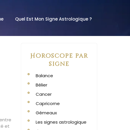
ue
Quel Est Mon Signe Astrologique ?
Horoscope par
signe
Balance
Bélier
Cancer
Capricorne
Gémeaux
 entre
Les signes astrologique
té et