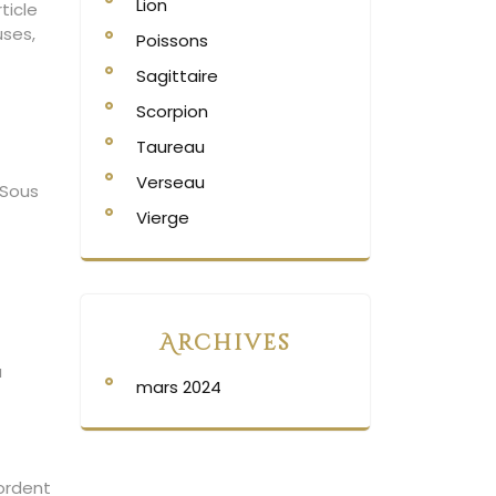
Lion
ticle
uses,
Poissons
Sagittaire
Scorpion
Taureau
Verseau
 Sous
Vierge
Archives
à
mars 2024
bordent