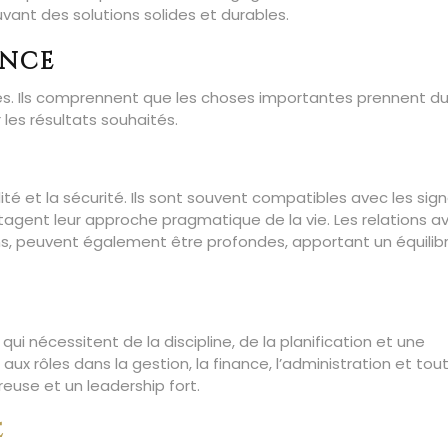
ant des solutions solides et durables.
ance
es. Ils comprennent que les choses importantes prennent d
les résultats souhaités.
ité et la sécurité. Ils sont souvent compatibles avec les sig
tagent leur approche pragmatique de la vie. Les relations av
ns, peuvent également être profondes, apportant un équilib
ui nécessitent de la discipline, de la planification et une
x rôles dans la gestion, la finance, l’administration et tou
euse et un leadership fort.
e